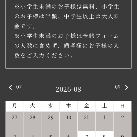
※小学生未満のお子様は無料、小学生
のお子様は半額、中学生以上は大人料
金です。
※小学生未満のお子様は予約フォーム
の人数に含めず、備考欄にお子様の人
数をご入力ください。
keyboard_arrow_left
keyboard_arrow_right
07
09
2026-08
月
火
水
木
金
土
日
27
28
29
30
31
1
2
3
4
5
6
7
8
9