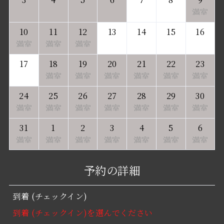
満室
10
11
12
13
14
15
16
満室
満室
満室
17
18
19
20
21
22
23
満室
満室
満室
満室
満室
満室
24
25
26
27
28
29
30
満室
満室
満室
満室
満室
満室
満室
31
1
2
3
4
5
6
満室
満室
満室
満室
満室
満室
満室
予約の詳細
到着 (チェックイン)
到着 (チェックイン)を選んでください